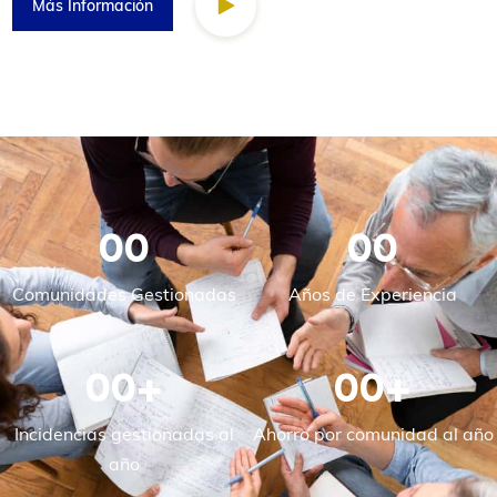
Más Información
00
00
Comunidades Gestionadas
Años de Experiencia
00
+
00
+
Incidencias gestionadas al
Ahorro por comunidad al año
año