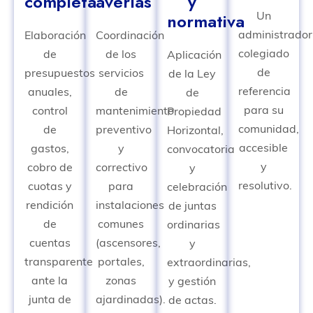
completa
averías
y
Un
normativa
administrador
Elaboración
Coordinación
colegiado
de
de los
Aplicación
de
presupuestos
servicios
de la Ley
referencia
anuales,
de
de
para su
control
mantenimiento
Propiedad
comunidad,
de
preventivo
Horizontal,
accesible
gastos,
y
convocatoria
y
cobro de
correctivo
y
resolutivo.
cuotas y
para
celebración
rendición
instalaciones
de juntas
de
comunes
ordinarias
cuentas
(ascensores,
y
transparente
portales,
extraordinarias,
ante la
zonas
y gestión
junta de
ajardinadas).
de actas.