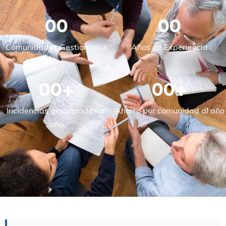
00
00
Comunidades Gestionadas
Años de Experiencia
00
+
00
+
Incidencias gestionadas al
Ahorro por comunidad al año
año